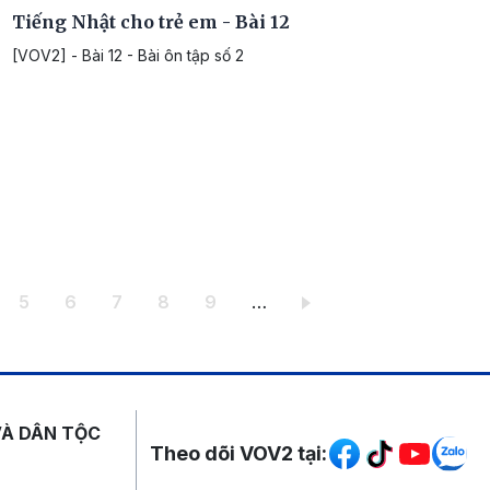
Tiếng Nhật cho trẻ em - Bài 12
[VOV2] - Bài 12 - Bài ôn tập số 2
ang
Trang
Trang
Trang
Trang
Trang
5
6
7
8
9
…
Mạng xã hội
VÀ DÂN TỘC
Theo dõi VOV2 tại: