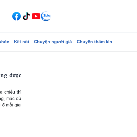
khỏe
Kết nối
Chuyện người già
Chuyện thầm kín
ang được
 chiều thì
êng, mặc dù
 ở mỗi giai