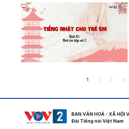
Pagination
Trang hiện thời
Trang
Trang
Tr
1
2
3
4
BAN VĂN HOÁ - XÃ HỘI 
Đài Tiếng nói Việt Nam