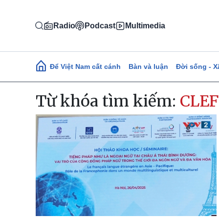
Nhảy đến nội dung
Radio
Podcast
Multimedia
Main navigation
Để Việt Nam cất cánh
Bàn và luận
Đời sống - X
Từ khóa tìm kiếm:
CLEF