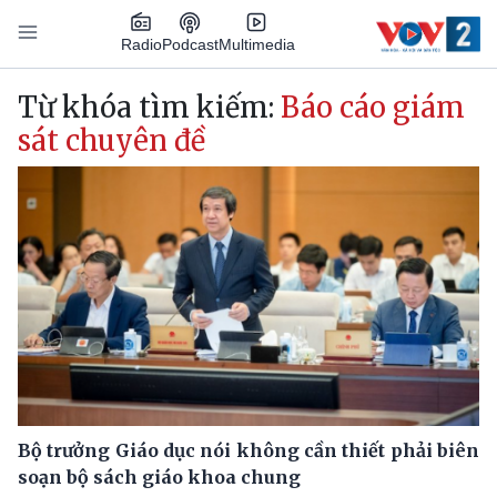
Nhảy đến nội dung
Podcast
Radio
Multimedia
Main navigation
Từ khóa tìm kiếm:
Báo cáo giám
sát chuyên đề
Bộ trưởng Giáo dục nói không cần thiết phải biên
soạn bộ sách giáo khoa chung