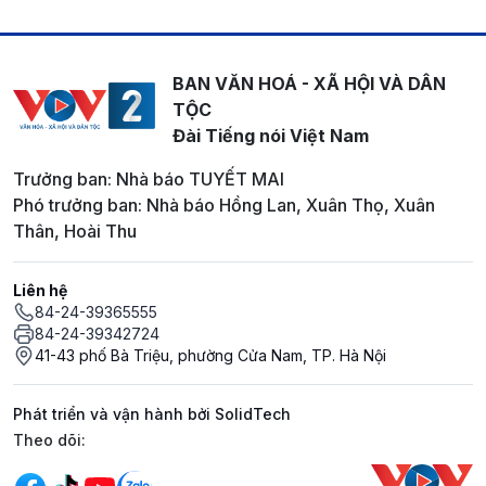
BAN VĂN HOÁ - XÃ HỘI VÀ DÂN
TỘC
Đài Tiếng nói Việt Nam
Trưởng ban: Nhà báo TUYẾT MAI
Phó trưởng ban: Nhà báo Hồng Lan, Xuân Thọ, Xuân
Thân, Hoài Thu
Liên hệ
84-24-39365555
84-24-39342724
41-43 phố Bà Triệu, phường Cửa Nam, TP. Hà Nội
Phát triển và vận hành bởi SolidTech
Mạng xã hội
Theo dõi: