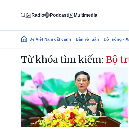
Nhảy đến nội dung
Radio
Podcast
Multimedia
Main navigation
Để Việt Nam cất cánh
Bàn và luận
Đời sống - X
Từ khóa tìm kiếm:
Bộ t