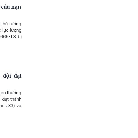
 cứu nạn
 Thủ tướng
 lực lượng
90666-TS bị
 đội đạt
hen thưởng
 đạt thành
ames 33) và