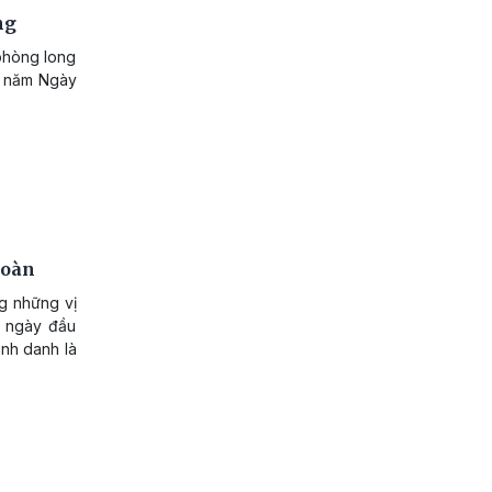
ng
phòng long
0 năm Ngày
toàn
ng những vị
g ngày đầu
inh danh là