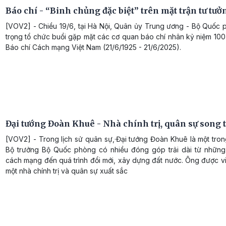
Báo chí - “Binh chủng đặc biệt” trên mặt trận tư tưở
[VOV2] - Chiều 19/6, tại Hà Nội, Quân ủy Trung ương - Bộ Quốc 
trọng tổ chức buổi gặp mặt các cơ quan báo chí nhân kỷ niệm 10
Báo chí Cách mạng Việt Nam (21/6/1925 - 21/6/2025).
Đại tướng Đoàn Khuê - Nhà chính trị, quân sự song 
[VOV2] - Trong lịch sử quân sự,·Đại tướng Đoàn Khuê là một tro
Bộ trưởng Bộ Quốc phòng có nhiều đóng góp trải dài từ nhữn
cách mạng đến quá trình đổi mới, xây dựng đất nước. Ông được v
một nhà chính trị và quân sự xuất sắc