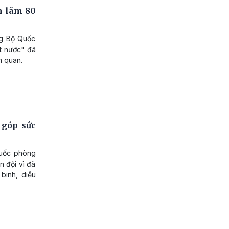
n lãm 80
ng Bộ Quốc
ất nước" đã
m quan.
 góp sức
Quốc phòng
n đội vì đã
binh, diễu