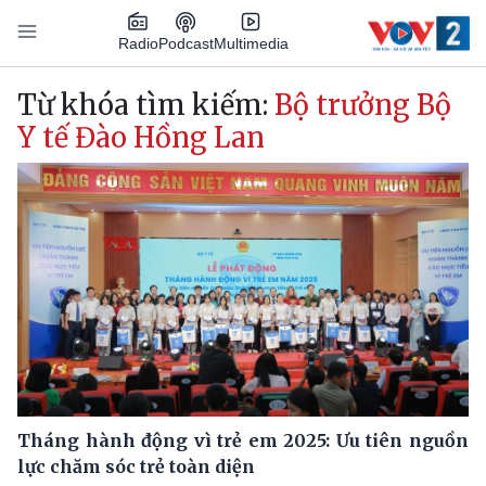
Nhảy đến nội dung
Podcast
Radio
Multimedia
Main navigation
Từ khóa tìm kiếm:
Bộ trưởng Bộ
Y tế Đào Hồng Lan
Tháng hành động vì trẻ em 2025: Ưu tiên nguồn
lực chăm sóc trẻ toàn diện