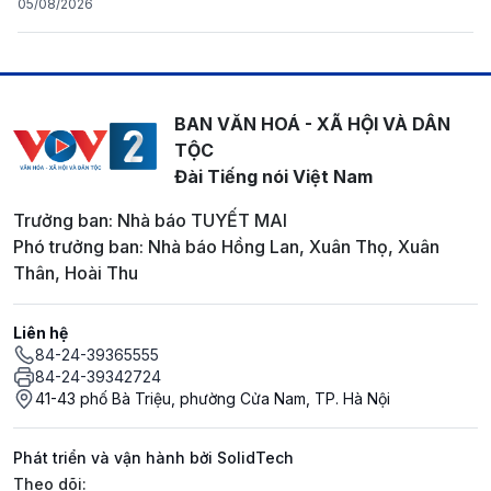
05/08/2026
BAN VĂN HOÁ - XÃ HỘI VÀ DÂN
TỘC
Đài Tiếng nói Việt Nam
Trưởng ban: Nhà báo TUYẾT MAI
Phó trưởng ban: Nhà báo Hồng Lan, Xuân Thọ, Xuân
Thân, Hoài Thu
Liên hệ
84-24-39365555
84-24-39342724
41-43 phố Bà Triệu, phường Cửa Nam, TP. Hà Nội
Phát triển và vận hành bởi SolidTech
Mạng xã hội
Theo dõi: