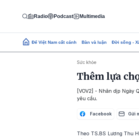
Nhảy đến nội dung
Radio
Podcast
Multimedia
Main navigation
Để Việt Nam cất cánh
Bàn và luận
Đời sống - X
Sức khỏe
Thêm lựa chọ
[VOV2] - Nhân dịp Ngày Q
yêu cầu.
Facebook
Gửi 
Theo TS.BS Lương Thu Hư