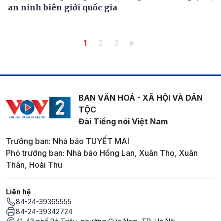
an ninh biên giới quốc gia
Pagination
Trang hiện thời
Trang
Trang
1
2
3
BAN VĂN HOÁ - XÃ HỘI VÀ DÂN
TỘC
Đài Tiếng nói Việt Nam
Trưởng ban: Nhà báo TUYẾT MAI
Phó trưởng ban: Nhà báo Hồng Lan, Xuân Thọ, Xuân
Thân, Hoài Thu
Liên hệ
84-24-39365555
84-24-39342724