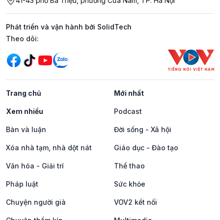
41-43 phố Bà Triệu, phường Cửa Nam, TP. Hà Nội
Phát triển và vận hành bởi SolidTech
Mạng xã hội
Theo dõi:
Trang chủ
Mới nhất
Xem nhiều
Podcast
Bàn và luận
Đời sống - Xã hội
Xóa nhà tạm, nhà dột nát
Giáo dục - Đào tạo
Văn hóa - Giải trí
Thể thao
Pháp luật
Sức khỏe
Chuyện người già
VOV2 kết nối