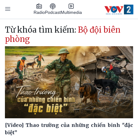
Nhảy đến nội dung
Podcast
Radio
Multimedia
Main navigation
Từ khóa tìm kiếm:
Bộ đội biên
phòng
[Video] Thao trường của những chiến binh "đặc
biệt”