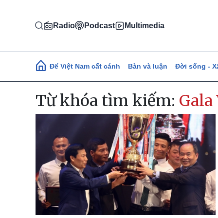
Nhảy đến nội dung
Radio
Podcast
Multimedia
Main navigation
Để Việt Nam cất cánh
Bàn và luận
Đời sống - X
Từ khóa tìm kiếm:
Gala