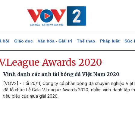
ã hội
Giáo dục
Văn hóa - Giải trí
Thể thao
Pháp luật
Sức 
 V.League Awards 2020
Vinh danh các anh tài bóng đá Việt Nam 2020
[VOV2] - Tối 20/11, Công ty cổ phần bóng đá chuyên nghiệp Việt
đã tổ chức Lễ Gala V.League Awards 2020, nhằm vinh danh tập th
tiêu biểu của mùa giải 2020.