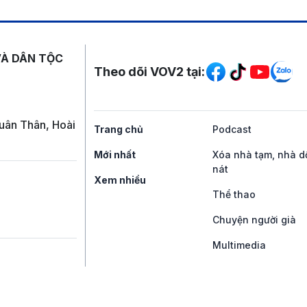
Mạng xã hội
VÀ DÂN TỘC
Theo dõi VOV2 tại:
uân Thân, Hoài
Trang chủ
Podcast
Mới nhất
Xóa nhà tạm, nhà d
nát
Xem nhiều
Thể thao
Chuyện người già
Multimedia