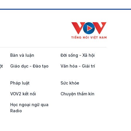
Bàn và luận
Đời sống - Xã hội
ột
Giáo dục - Đào tạo
Văn hóa - Giải trí
Pháp luật
Sức khỏe
VOV2 kết nối
Chuyện thầm kín
Học ngoại ngữ qua
Radio