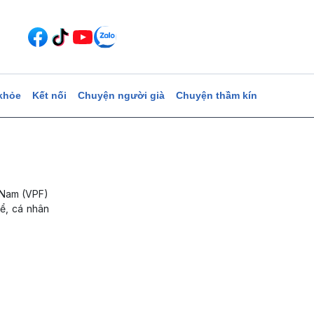
khỏe
Kết nối
Chuyện người già
Chuyện thầm kín
 Nam (VPF)
ể, cá nhân