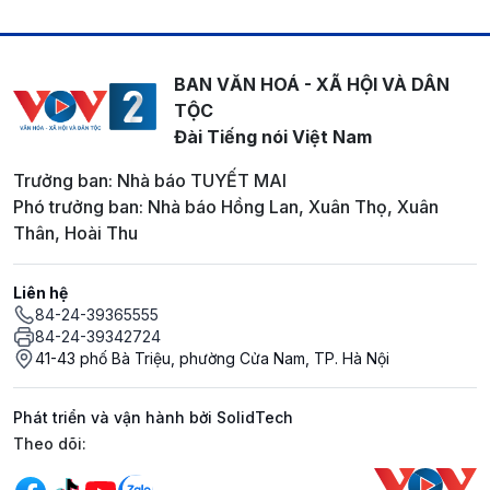
BAN VĂN HOÁ - XÃ HỘI VÀ DÂN
TỘC
Đài Tiếng nói Việt Nam
Trưởng ban: Nhà báo TUYẾT MAI
Phó trưởng ban: Nhà báo Hồng Lan, Xuân Thọ, Xuân
Thân, Hoài Thu
Liên hệ
84-24-39365555
84-24-39342724
41-43 phố Bà Triệu, phường Cửa Nam, TP. Hà Nội
Phát triển và vận hành bởi SolidTech
Mạng xã hội
Theo dõi: