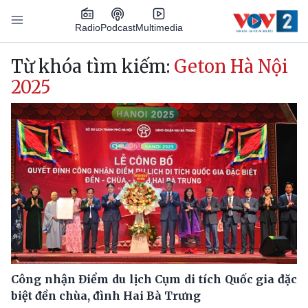
Nhảy đến nội dung
Podcast
Radio
Multimedia
Main navigation
Từ khóa tìm kiếm:
Geton Hà Nội
2025
Công nhận Điểm du lịch Cụm di tích Quốc gia đặc
biệt đền chùa, đình Hai Bà Trưng