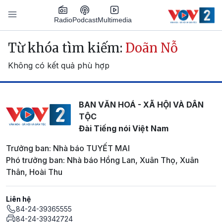
Nhảy đến nội dung
Podcast
Radio
Multimedia
Main navigation
Từ khóa tìm kiếm:
Doãn Nỗ
Không có kết quả phù hợp
BAN VĂN HOÁ - XÃ HỘI VÀ DÂN
TỘC
Đài Tiếng nói Việt Nam
Trưởng ban: Nhà báo TUYẾT MAI
Phó trưởng ban: Nhà báo Hồng Lan, Xuân Thọ, Xuân
Thân, Hoài Thu
Liên hệ
84-24-39365555
84-24-39342724