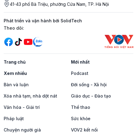
41-43 phố Bà Triệu, phường Cửa Nam, TP. Hà Nội
Phát triển và vận hành bởi SolidTech
Mạng xã hội
Theo dõi:
Trang chủ
Mới nhất
Xem nhiều
Podcast
Bàn và luận
Đời sống - Xã hội
Xóa nhà tạm, nhà dột nát
Giáo dục - Đào tạo
Văn hóa - Giải trí
Thể thao
Pháp luật
Sức khỏe
Chuyện người già
VOV2 kết nối