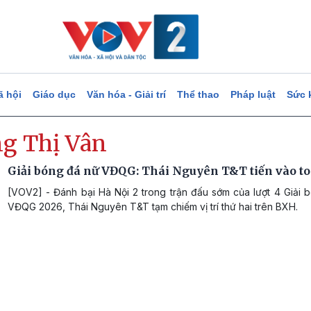
ã hội
Giáo dục
Văn hóa - Giải trí
Thể thao
Pháp luật
Sức 
g Thị Vân
Giải bóng đá nữ VĐQG: Thái Nguyên T&T tiến vào to
[VOV2] - Đánh bại Hà Nội 2 trong trận đấu sớm của lượt 4 Giải 
VĐQG 2026, Thái Nguyên T&T tạm chiếm vị trí thứ hai trên BXH.