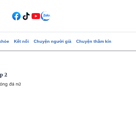
khỏe
Kết nối
Chuyện người già
Chuyện thầm kín
p 2
bóng đá nữ