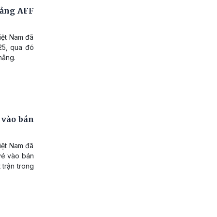
bảng AFF
Việt Nam đã
25, qua đó
hắng.
 vào bán
Việt Nam đã
 vé vào bán
 trận trong