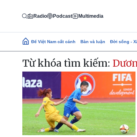
Nhảy đến nội dung
Radio
Podcast
Multimedia
Main navigation
Để Việt Nam cất cánh
Bàn và luận
Đời sống - X
Từ khóa tìm kiếm:
Dươn