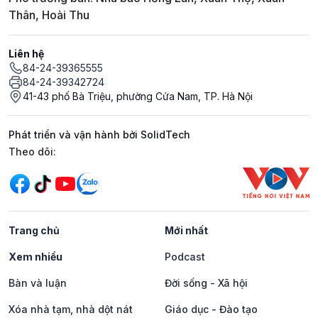
Thân, Hoài Thu
Liên hệ
84-24-39365555
84-24-39342724
41-43 phố Bà Triệu, phường Cửa Nam, TP. Hà Nội
Phát triển và vận hành bởi SolidTech
Mạng xã hội
Theo dõi:
Trang chủ
Mới nhất
Xem nhiều
Podcast
Bàn và luận
Đời sống - Xã hội
Xóa nhà tạm, nhà dột nát
Giáo dục - Đào tạo