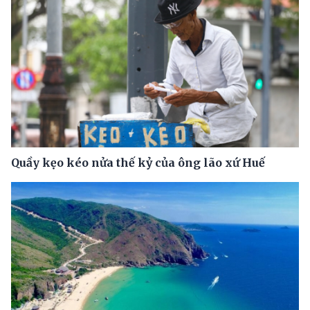
Quầy kẹo kéo nửa thế kỷ của ông lão xứ Huế