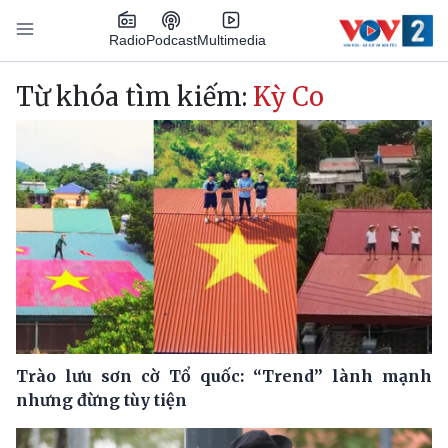
Nhảy đến nội dung
Podcast
Radio
Multimedia
Main navigation
Từ khóa tìm kiếm:
Kỳ Co
Trào lưu sơn cờ Tổ quốc: “Trend” lành mạnh
nhưng đừng tùy tiện