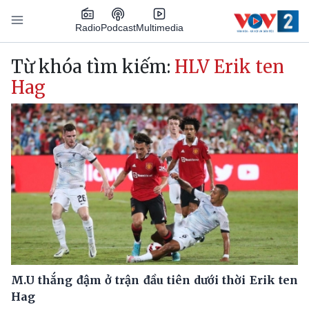
Nhảy đến nội dung
Podcast
Radio
Multimedia
Main navigation
Từ khóa tìm kiếm:
HLV Erik ten
Hag
M.U thắng đậm ở trận đầu tiên dưới thời Erik ten
Hag