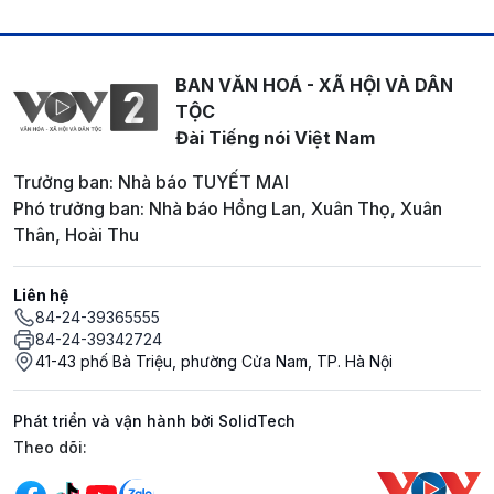
BAN VĂN HOÁ - XÃ HỘI VÀ DÂN
TỘC
Đài Tiếng nói Việt Nam
Trưởng ban: Nhà báo TUYẾT MAI
Phó trưởng ban: Nhà báo Hồng Lan, Xuân Thọ, Xuân
Thân, Hoài Thu
Liên hệ
84-24-39365555
84-24-39342724
41-43 phố Bà Triệu, phường Cửa Nam, TP. Hà Nội
Phát triển và vận hành bởi SolidTech
Mạng xã hội
Theo dõi: