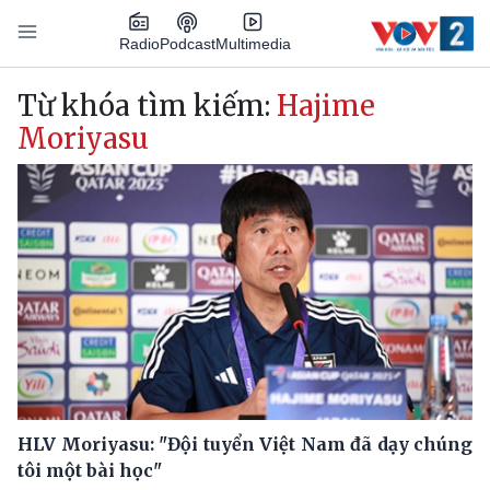
Nhảy đến nội dung
Podcast
Radio
Multimedia
Main navigation
Từ khóa tìm kiếm:
Hajime
Moriyasu
HLV Moriyasu: "Đội tuyển Việt Nam đã dạy chúng
tôi một bài học"