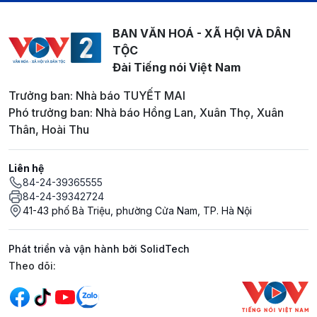
BAN VĂN HOÁ - XÃ HỘI VÀ DÂN
TỘC
Đài Tiếng nói Việt Nam
Trưởng ban: Nhà báo TUYẾT MAI
Phó trưởng ban: Nhà báo Hồng Lan, Xuân Thọ, Xuân
Thân, Hoài Thu
Liên hệ
84-24-39365555
84-24-39342724
41-43 phố Bà Triệu, phường Cửa Nam, TP. Hà Nội
Phát triển và vận hành bởi SolidTech
Mạng xã hội
Theo dõi: