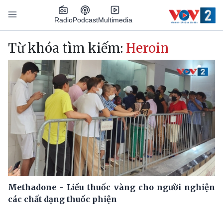
Nhảy đến nội dung
Podcast
Radio
Multimedia
Main navigation
Từ khóa tìm kiếm:
Heroin
Methadone - Liều thuốc vàng cho người nghiện
các chất dạng thuốc phiện