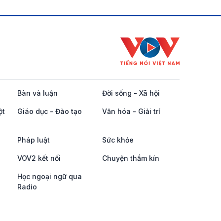
Bàn và luận
Đời sống - Xã hội
ột
Giáo dục - Đào tạo
Văn hóa - Giải trí
Pháp luật
Sức khỏe
VOV2 kết nối
Chuyện thầm kín
Học ngoại ngữ qua
Radio