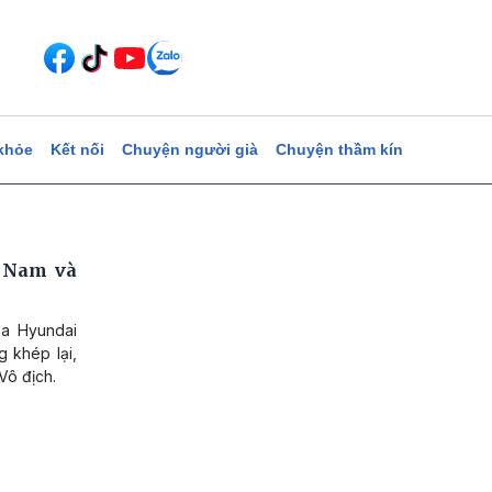
khỏe
Kết nối
Chuyện người già
Chuyện thầm kín
n Nam và
ia Hyundai
 khép lại,
Vô địch.