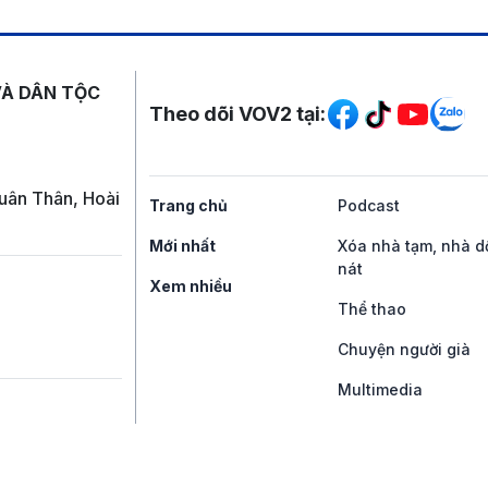
Mạng xã hội
VÀ DÂN TỘC
Theo dõi VOV2 tại:
uân Thân, Hoài
Trang chủ
Podcast
Mới nhất
Xóa nhà tạm, nhà d
nát
Xem nhiều
Thể thao
Chuyện người già
Multimedia