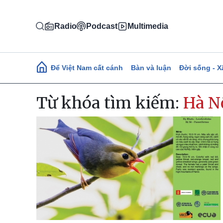
Nhảy đến nội dung
Radio
Podcast
Multimedia
Main navigation
Để Việt Nam cất cánh
Bàn và luận
Đời sống - X
Từ khóa tìm kiếm:
Hà N