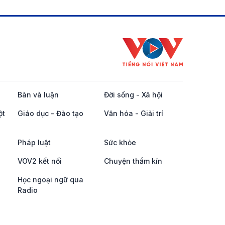
Bàn và luận
Đời sống - Xã hội
ột
Giáo dục - Đào tạo
Văn hóa - Giải trí
Pháp luật
Sức khỏe
VOV2 kết nối
Chuyện thầm kín
Học ngoại ngữ qua
Radio