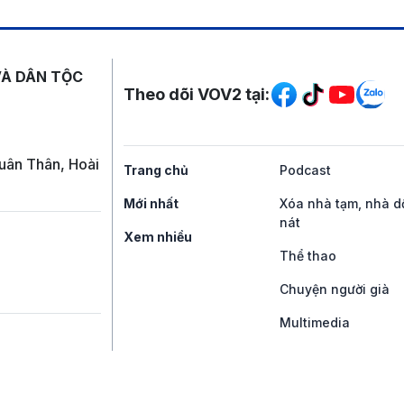
Mạng xã hội
VÀ DÂN TỘC
Theo dõi VOV2 tại:
uân Thân, Hoài
Trang chủ
Podcast
Mới nhất
Xóa nhà tạm, nhà d
nát
Xem nhiều
Thể thao
Chuyện người già
Multimedia