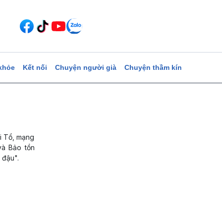
khỏe
Kết nối
Chuyện người già
Chuyện thầm kín
ái Tổ, mạng
và Bảo tồn
 đậu".