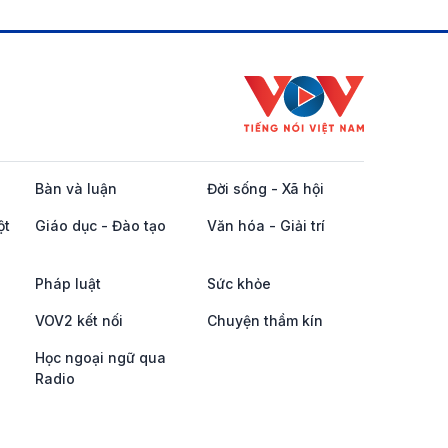
Bàn và luận
Đời sống - Xã hội
ột
Giáo dục - Đào tạo
Văn hóa - Giải trí
Pháp luật
Sức khỏe
VOV2 kết nối
Chuyện thầm kín
Học ngoại ngữ qua
Radio