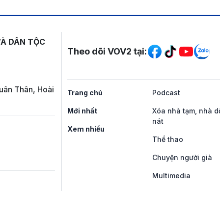
Mạng xã hội
VÀ DÂN TỘC
Theo dõi VOV2 tại:
uân Thân, Hoài
Trang chủ
Podcast
Mới nhất
Xóa nhà tạm, nhà d
nát
Xem nhiều
Thể thao
Chuyện người già
Multimedia