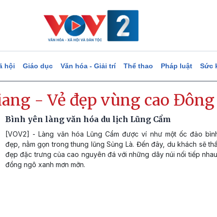
ã hội
Giáo dục
Văn hóa - Giải trí
Thể thao
Pháp luật
Sức 
iang - Vẻ đẹp vùng cao Đông
Bình yên làng văn hóa du lịch Lũng Cẩm
[VOV2] - Làng văn hóa Lũng Cẩm được ví như một ốc đảo bình
đẹp, nằm gọn trong thung lũng Sủng Là. Đến đây, du khách sẽ th
đẹp đặc trưng của cao nguyên đá với những dãy núi nối tiếp nha
đồng ngô xanh mơn mởn.