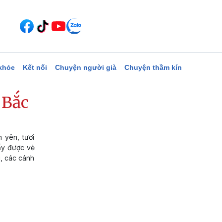
khỏe
Kết nối
Chuyện người già
Chuyện thầm kín
 Bắc
 yên, tươi
ấy được vẻ
u, các cánh