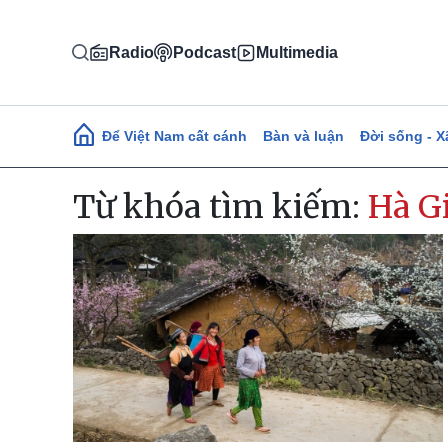
Nhảy đến nội dung
Radio
Podcast
Multimedia
Main navigation
Để Việt Nam cất cánh
Bàn và luận
Đời sống - X
Từ khóa tìm kiếm:
Hà G