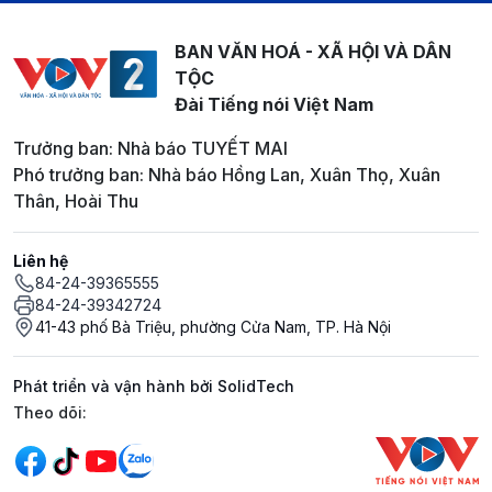
BAN VĂN HOÁ - XÃ HỘI VÀ DÂN
TỘC
Đài Tiếng nói Việt Nam
Trưởng ban: Nhà báo TUYẾT MAI
Phó trưởng ban: Nhà báo Hồng Lan, Xuân Thọ, Xuân
Thân, Hoài Thu
Liên hệ
84-24-39365555
84-24-39342724
41-43 phố Bà Triệu, phường Cửa Nam, TP. Hà Nội
Phát triển và vận hành bởi SolidTech
Mạng xã hội
Theo dõi: