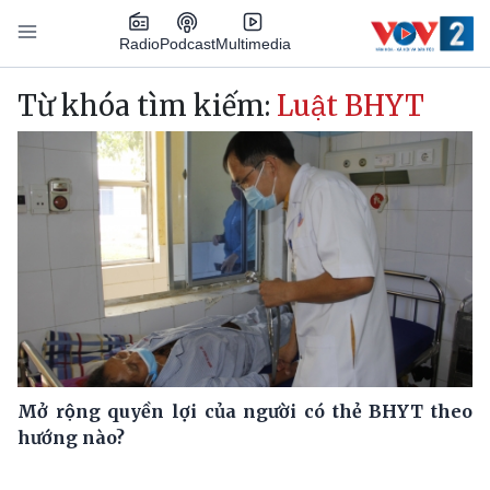
Nhảy đến nội dung
Podcast
Radio
Multimedia
Main navigation
Từ khóa tìm kiếm:
Luật BHYT
Mở rộng quyền lợi của người có thẻ BHYT theo
hướng nào?