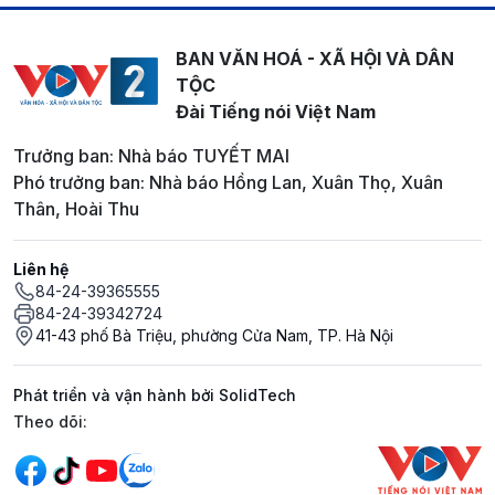
BAN VĂN HOÁ - XÃ HỘI VÀ DÂN
TỘC
Đài Tiếng nói Việt Nam
Trưởng ban: Nhà báo TUYẾT MAI
Phó trưởng ban: Nhà báo Hồng Lan, Xuân Thọ, Xuân
Thân, Hoài Thu
Liên hệ
84-24-39365555
84-24-39342724
41-43 phố Bà Triệu, phường Cửa Nam, TP. Hà Nội
Phát triển và vận hành bởi SolidTech
Mạng xã hội
Theo dõi: