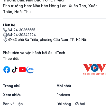
Trưởng ban: Nhà báo TUYẾT MAI
Phó trưởng ban: Nhà báo Hồng Lan, Xuân Thọ, Xuân
Thân, Hoài Thu
Liên hệ
84-24-39365555
84-24-39342724
41-43 phố Bà Triệu, phường Cửa Nam, TP. Hà Nội
Phát triển và vận hành bởi SolidTech
Mạng xã hội
Theo dõi:
Trang chủ
Mới nhất
Xem nhiều
Podcast
Bàn và luận
Đời sống - Xã hội