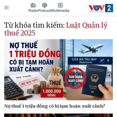
Nhảy đến nội dung
Podcast
Radio
Multimedia
Main navigation
Từ khóa tìm kiếm:
Luật Quản lý
thuế 2025
Nợ thuế 1 triệu đồng có bị tạm hoãn xuất cảnh?