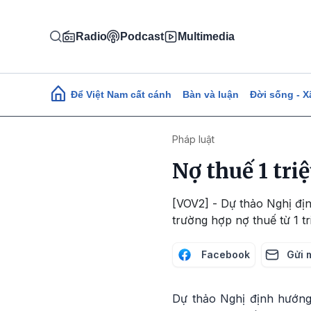
Nhảy đến nội dung
Radio
Podcast
Multimedia
Main navigation
Để Việt Nam cất cánh
Bàn và luận
Đời sống - X
Pháp luật
Nợ thuế 1 tri
[VOV2] - Dự thảo Nghị đị
trường hợp nợ thuế từ 1 tr
Facebook
Gửi 
Dự thảo Nghị định hướn