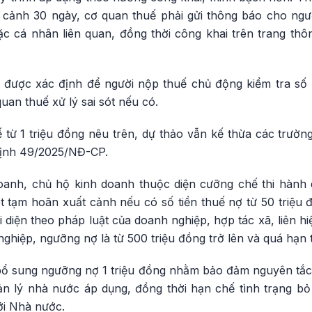
cảnh 30 ngày, cơ quan thuế phải gửi thông báo cho ngư
ặc cá nhân liên quan, đồng thời công khai trên trang thô
 được xác định để người nộp thuế chủ động kiểm tra số n
quan thuế xử lý sai sót nếu có.
 từ 1 triệu đồng nêu trên, dự thảo vẫn kế thừa các trườ
định 49/2025/NĐ-CP.
oanh, chủ hộ kinh doanh thuộc diện cưỡng chế thi hành 
t tạm hoãn xuất cảnh nếu có số tiền thuế nợ từ 50 triệu 
ại diện theo pháp luật của doanh nghiệp, hợp tác xã, liên h
ghiệp, ngưỡng nợ là từ 500 triệu đồng trở lên và quá hạn 
bổ sung ngưỡng nợ 1 triệu đồng nhằm bảo đảm nguyên tắc 
n lý nhà nước áp dụng, đồng thời hạn chế tình trạng bỏ
với Nhà nước.