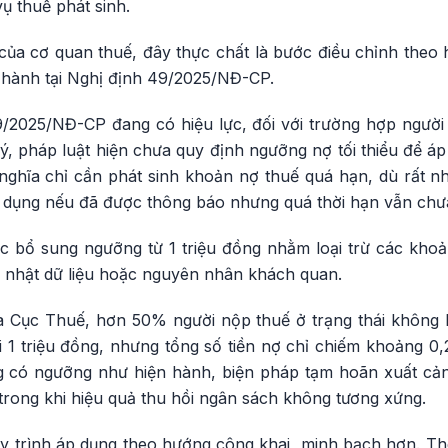
ụ thuế phát sinh.
h của cơ quan thuế, đây thực chất là bước điều chỉnh the
n hành tại Nghị định 49/2025/NĐ-CP.
9/2025/NĐ-CP đang có hiệu lực, đối với trường hợp ngườ
ký, pháp luật hiện chưa quy định ngưỡng nợ tối thiểu để 
nghĩa chỉ cần phát sinh khoản nợ thuế quá hạn, dù rất n
p dụng nếu đã được thông báo nhưng quá thời hạn vẫn chư
ệc bổ sung ngưỡng từ 1 triệu đồng nhằm loại trừ các khoả
p nhật dữ liệu hoặc nguyên nhân khách quan.
a Cục Thuế, hơn 50% người nộp thuế ở trạng thái không h
i 1 triệu đồng, nhưng tổng số tiền nợ chỉ chiếm khoảng 0
g có ngưỡng như hiện hành, biện pháp tạm hoãn xuất cản
trong khi hiệu quả thu hồi ngân sách không tương xứng.
y trình áp dụng theo hướng công khai, minh bạch hơn. Th