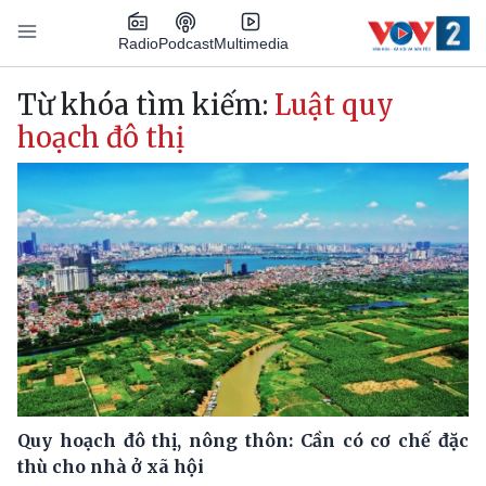
Nhảy đến nội dung
Podcast
Radio
Multimedia
Main navigation
Từ khóa tìm kiếm:
Luật quy
hoạch đô thị
Quy hoạch đô thị, nông thôn: Cần có cơ chế đặc
thù cho nhà ở xã hội