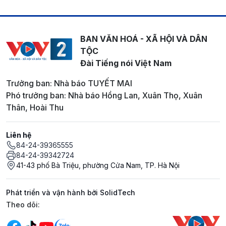
BAN VĂN HOÁ - XÃ HỘI VÀ DÂN
TỘC
Đài Tiếng nói Việt Nam
Trưởng ban: Nhà báo TUYẾT MAI
Phó trưởng ban: Nhà báo Hồng Lan, Xuân Thọ, Xuân
Thân, Hoài Thu
Liên hệ
84-24-39365555
84-24-39342724
41-43 phố Bà Triệu, phường Cửa Nam, TP. Hà Nội
Phát triển và vận hành bởi SolidTech
Mạng xã hội
Theo dõi: