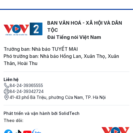
BAN VĂN HOÁ - XÃ HỘI VÀ DÂN
TỘC
Đài Tiếng nói Việt Nam
Trưởng ban: Nhà báo TUYẾT MAI
Phó trưởng ban: Nhà báo Hồng Lan, Xuân Thọ, Xuân
Thân, Hoài Thu
Liên hệ
84-24-39365555
84-24-39342724
41-43 phố Bà Triệu, phường Cửa Nam, TP. Hà Nội
Phát triển và vận hành bởi SolidTech
Mạng xã hội
Theo dõi: