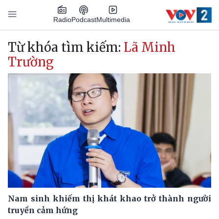
Nhảy đến nội dung
Podcast
Radio
Multimedia
Main navigation
Từ khóa tìm kiếm:
Lã Minh
Trường
Nam sinh khiếm thị khát khao trở thành người
truyền cảm hứng