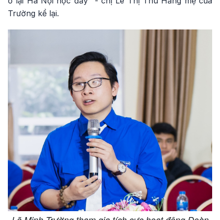
ở lại Hà Nội học đấy" - chị Lê Thị Thu Hằng mẹ của
Trường kể lại.
Lã Minh Trường tham gia tích cực hoạt động Đoàn