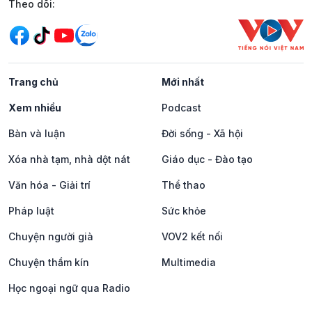
Mạng xã hội
Theo dõi:
Trang chủ
Mới nhất
Xem nhiều
Podcast
Bàn và luận
Đời sống - Xã hội
Xóa nhà tạm, nhà dột nát
Giáo dục - Đào tạo
Văn hóa - Giải trí
Thể thao
Pháp luật
Sức khỏe
Chuyện người già
VOV2 kết nối
Chuyện thầm kín
Multimedia
Học ngoại ngữ qua Radio