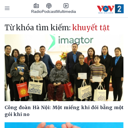
Nhảy đến nội dung
Podcast
Radio
Multimedia
Main navigation
Từ khóa tìm kiếm:
khuyết tật
Công đoàn Hà Nội: Một miếng khi đói bằng một
gói khi no