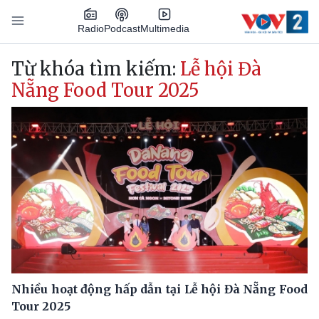
Nhảy đến nội dung
Podcast
Radio
Multimedia
Main navigation
Từ khóa tìm kiếm:
Lễ hội Đà
Nẵng Food Tour 2025
Nhiều hoạt động hấp dẫn tại Lễ hội Đà Nẵng Food
Tour 2025