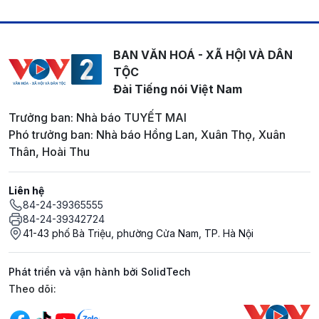
BAN VĂN HOÁ - XÃ HỘI VÀ DÂN
TỘC
Đài Tiếng nói Việt Nam
Trưởng ban: Nhà báo TUYẾT MAI
Phó trưởng ban: Nhà báo Hồng Lan, Xuân Thọ, Xuân
Thân, Hoài Thu
Liên hệ
84-24-39365555
84-24-39342724
41-43 phố Bà Triệu, phường Cửa Nam, TP. Hà Nội
Phát triển và vận hành bởi SolidTech
Mạng xã hội
Theo dõi: