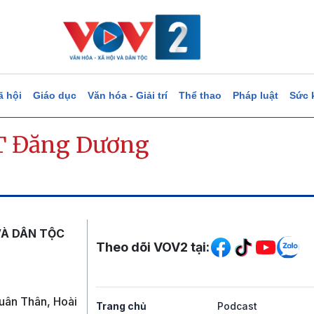
ã hội
Giáo dục
Văn hóa - Giải trí
Thể thao
Pháp luật
Sức 
 Đăng Dương
Mạng xã hội
VÀ DÂN TỘC
Theo dõi VOV2 tại:
uân Thân, Hoài
Trang chủ
Podcast