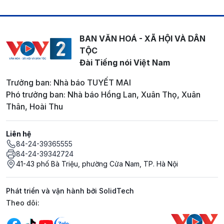
BAN VĂN HOÁ - XÃ HỘI VÀ DÂN
TỘC
Đài Tiếng nói Việt Nam
Trưởng ban: Nhà báo TUYẾT MAI
Phó trưởng ban: Nhà báo Hồng Lan, Xuân Thọ, Xuân
Thân, Hoài Thu
Liên hệ
84-24-39365555
84-24-39342724
41-43 phố Bà Triệu, phường Cửa Nam, TP. Hà Nội
Phát triển và vận hành bởi SolidTech
Mạng xã hội
Theo dõi: