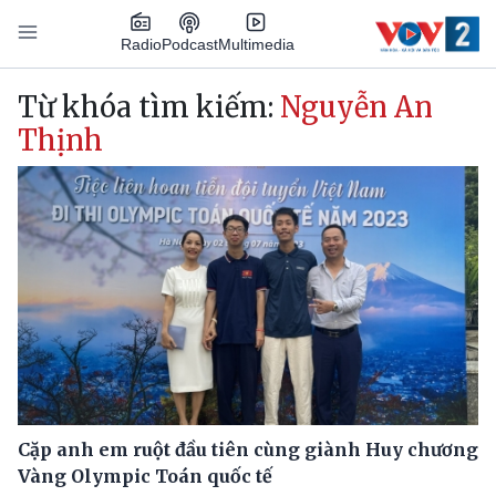
Nhảy đến nội dung
Podcast
Radio
Multimedia
Main navigation
Từ khóa tìm kiếm:
Nguyễn An
Thịnh
Cặp anh em ruột đầu tiên cùng giành Huy chương
Vàng Olympic Toán quốc tế