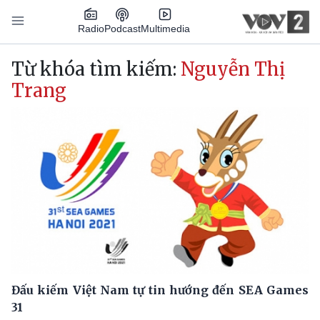
Nhảy đến nội dung
Podcast
Radio
Multimedia
Main navigation
Từ khóa tìm kiếm:
Nguyễn Thị
Trang
Đấu kiếm Việt Nam tự tin hướng đến SEA Games
31