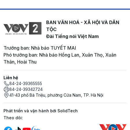
BAN VĂN HOÁ - XÃ HỘI VÀ DÂN
TỘC
Đài Tiếng nói Việt Nam
Trưởng ban: Nhà báo TUYẾT MAI
Phó trưởng ban: Nhà báo Hồng Lan, Xuân Thọ, Xuân
Thân, Hoài Thu
Liên hệ
84-24-39365555
84-24-39342724
41-43 phố Bà Triệu, phường Cửa Nam, TP. Hà Nội
Phát triển và vận hành bởi SolidTech
Mạng xã hội
Theo dõi: