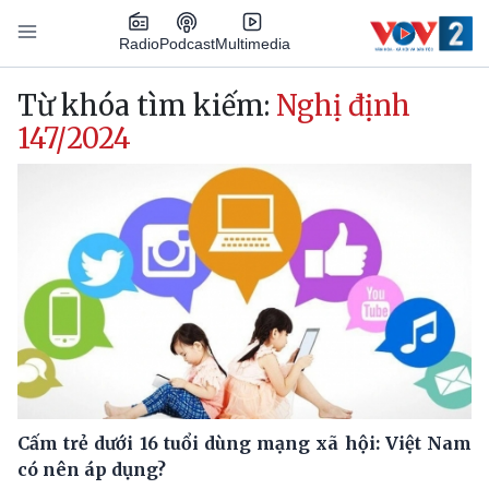
Nhảy đến nội dung
Podcast
Radio
Multimedia
Main navigation
Từ khóa tìm kiếm:
Nghị định
147/2024
Cấm trẻ dưới 16 tuổi dùng mạng xã hội: Việt Nam
có nên áp dụng?