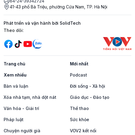
84-24-39342724
41-43 phố Bà Triệu, phường Cửa Nam, TP. Hà Nội
Phát triển và vận hành bởi SolidTech
Mạng xã hội
Theo dõi:
Trang chủ
Mới nhất
Xem nhiều
Podcast
Bàn và luận
Đời sống - Xã hội
Xóa nhà tạm, nhà dột nát
Giáo dục - Đào tạo
Văn hóa - Giải trí
Thể thao
Pháp luật
Sức khỏe
Chuyện người già
VOV2 kết nối