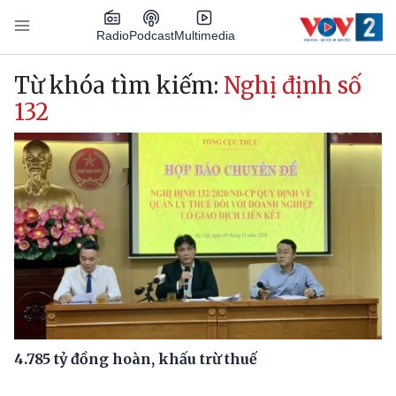
Nhảy đến nội dung
Podcast
Radio
Multimedia
Main navigation
Từ khóa tìm kiếm:
Nghị định số
132
4.785 tỷ đồng hoàn, khấu trừ thuế