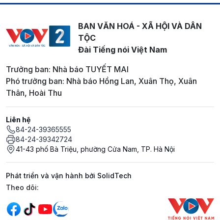
BAN VĂN HOÁ - XÃ HỘI VÀ DÂN
TỘC
Đài Tiếng nói Việt Nam
Trưởng ban: Nhà báo TUYẾT MAI
Phó trưởng ban: Nhà báo Hồng Lan, Xuân Thọ, Xuân
Thân, Hoài Thu
Liên hệ
84-24-39365555
84-24-39342724
41-43 phố Bà Triệu, phường Cửa Nam, TP. Hà Nội
Phát triển và vận hành bởi SolidTech
Mạng xã hội
Theo dõi: