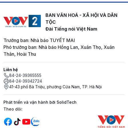
BAN VĂN HOÁ - XÃ HỘI VÀ DÂN
TỘC
Đài Tiếng nói Việt Nam
Trưởng ban: Nhà báo TUYẾT MAI
Phó trưởng ban: Nhà báo Hồng Lan, Xuân Thọ, Xuân
Thân, Hoài Thu
Liên hệ
84-24-39365555
84-24-39342724
41-43 phố Bà Triệu, phường Cửa Nam, TP. Hà Nội
Phát triển và vận hành bởi SolidTech
Mạng xã hội
Theo dõi: