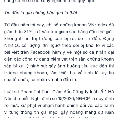
củng cố hồ sơ để xử lý nghiêm theo quy định.
Tin đồn là giả nhưng hậu quả là thật
Từ đầu năm tới nay, chỉ số chứng khoán VN-Index đã
giảm hơn 31%, rơi vào top giảm sâu hàng đầu thế giới,
không ít lần thị trường còn bị rớt do tin đồn. Đặng
Như Q., có lượng lớn người theo dõi bị khởi tố vì các
bài viết trên Facebook hàm ý về một số cá nhân đại
diện các công ty đang niêm yết trên sàn chứng khoán
sắp bị xử lý hình sự; gây ảnh hưởng tiêu cực đến thị
trường chứng khoán, làm thiệt hại về kinh tế, uy tín
của tổ chức, cá nhân và nhà đầu tư.
Luật sư Phạm Thị Thu, Giám đốc Công ty luật số 1 Hà
Nội cho biết: Nghị định số 15/2020/NĐ-CP là quy định
rõ mức xử phạt vi phạm hành chính đối với các hành
vi tung thông tin giả mạo, gây hoang mang dư luận