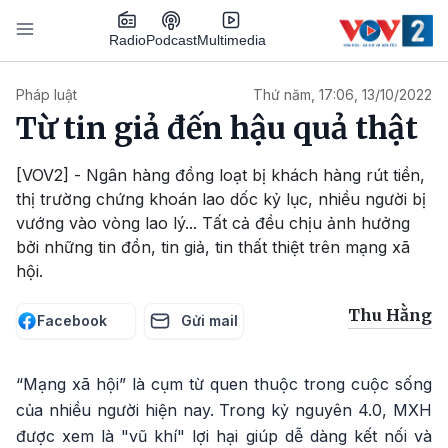
Nhảy đến nội dung
Podcast
Radio
Multimedia
Main navigation
Pháp luật
Thứ năm, 17:06, 13/10/2022
Từ tin giả đến hậu quả thật
[VOV2] - Ngân hàng đồng loạt bị khách hàng rút tiền,
thị trường chứng khoán lao dốc kỷ lục, nhiều người bị
vướng vào vòng lao lý... Tất cả đều chịu ảnh hưởng
bởi những tin đồn, tin giả, tin thất thiệt trên mạng xã
hội.
Thu Hằng
Facebook
Gửi mail
“Mạng xã hội” là cụm từ quen thuộc trong cuộc sống
của nhiều người hiện nay. Trong kỷ nguyên 4.0, MXH
được xem là "vũ khí" lợi hại giúp dễ dàng kết nối và