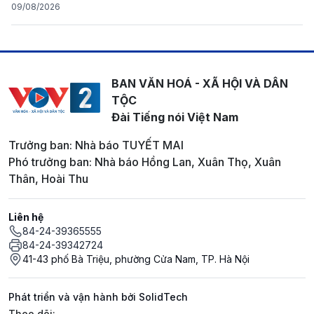
09/08/2026
BAN VĂN HOÁ - XÃ HỘI VÀ DÂN
TỘC
Đài Tiếng nói Việt Nam
Trưởng ban: Nhà báo TUYẾT MAI
Phó trưởng ban: Nhà báo Hồng Lan, Xuân Thọ, Xuân
Thân, Hoài Thu
Liên hệ
84-24-39365555
84-24-39342724
41-43 phố Bà Triệu, phường Cửa Nam, TP. Hà Nội
Phát triển và vận hành bởi SolidTech
Mạng xã hội
Theo dõi: