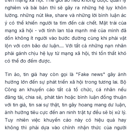
trên mạng xã hội. Thế giới ảo nếu không được quản lý
nghiêm và bài bản thì sẽ gây ra những hệ lụy khôn
lường. những nút like, share và những lời bình luận ác
ý có thể khiến người ta tìm đến cái chết. Mặt trái của
mạng xã hội - với tính lan tỏa mạnh mẽ của mình đã
dồn không ít người vào bước đường cùng khi phải vật
lộn với cơn bão dư luận.... Với tất cả những nạn nhân
phải gánh chịu hệ lụy từ mạng xã hội, thì tổn thất khó
có thể đo đếm được.
Tin ảo, tin giả hay còn gọi là "Fake news" gây ảnh
hưởng lớn đến sự phát triển xã hội trong tương lai. Bộ
Công an khuyến cáo tất cả tổ chức, cá nhân nếu
đăng tải, chia sẻ, phát tán hoặc bình luận đồng thuận
với tin giả, tin sai sự thật, tin gây hoang mang dư luận,
ảnh hưởng tiêu cực đến an ninh trật tự đều sẽ bị xử lý.
Tuy nhiên việc khuyến cáo này có hiệu quả hay
không thì phải dựa vào chính nhận thức của người