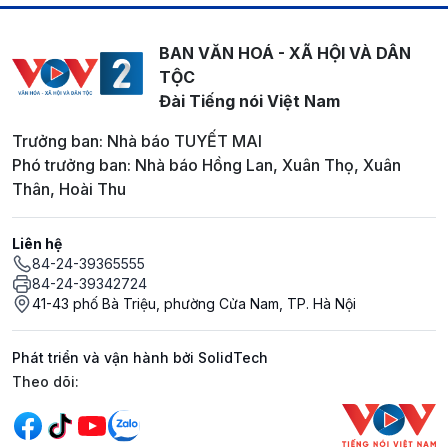
BAN VĂN HOÁ - XÃ HỘI VÀ DÂN
TỘC
Đài Tiếng nói Việt Nam
Trưởng ban: Nhà báo TUYẾT MAI
Phó trưởng ban: Nhà báo Hồng Lan, Xuân Thọ, Xuân
Thân, Hoài Thu
Liên hệ
84-24-39365555
84-24-39342724
41-43 phố Bà Triệu, phường Cửa Nam, TP. Hà Nội
Phát triển và vận hành bởi SolidTech
Mạng xã hội
Theo dõi: