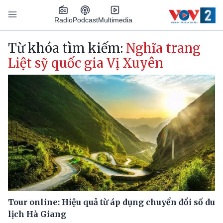
Nhảy đến nội dung
Podcast
Radio
Multimedia
Main navigation
Từ khóa tìm kiếm:
Nghĩa trang
Liệt sỹ quốc gia Vị Xuyên
Tour online: Hiệu quả từ áp dụng chuyển đổi số du
lịch Hà Giang