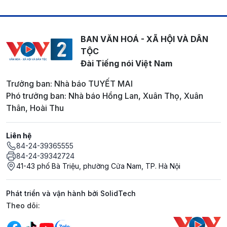
BAN VĂN HOÁ - XÃ HỘI VÀ DÂN
TỘC
Đài Tiếng nói Việt Nam
Trưởng ban: Nhà báo TUYẾT MAI
Phó trưởng ban: Nhà báo Hồng Lan, Xuân Thọ, Xuân
Thân, Hoài Thu
Liên hệ
84-24-39365555
84-24-39342724
41-43 phố Bà Triệu, phường Cửa Nam, TP. Hà Nội
Phát triển và vận hành bởi SolidTech
Mạng xã hội
Theo dõi: