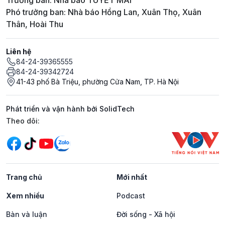
Trưởng ban: Nhà báo TUYẾT MAI
Phó trưởng ban: Nhà báo Hồng Lan, Xuân Thọ, Xuân
Thân, Hoài Thu
Liên hệ
84-24-39365555
84-24-39342724
41-43 phố Bà Triệu, phường Cửa Nam, TP. Hà Nội
Phát triển và vận hành bởi SolidTech
Mạng xã hội
Theo dõi:
Trang chủ
Mới nhất
Xem nhiều
Podcast
Bàn và luận
Đời sống - Xã hội