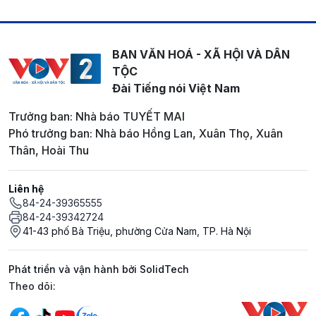
BAN VĂN HOÁ - XÃ HỘI VÀ DÂN
TỘC
Đài Tiếng nói Việt Nam
Trưởng ban: Nhà báo TUYẾT MAI
Phó trưởng ban: Nhà báo Hồng Lan, Xuân Thọ, Xuân
Thân, Hoài Thu
Liên hệ
84-24-39365555
84-24-39342724
41-43 phố Bà Triệu, phường Cửa Nam, TP. Hà Nội
Phát triển và vận hành bởi SolidTech
Mạng xã hội
Theo dõi: