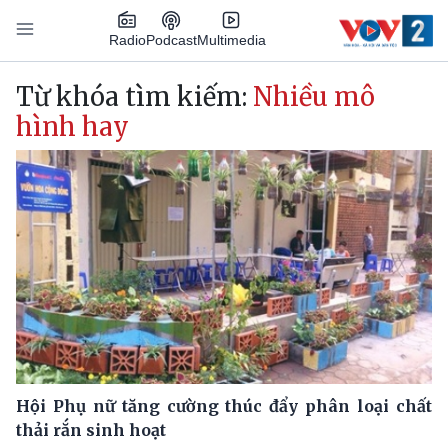
Nhảy đến nội dung
Podcast
Radio
Multimedia
Main navigation
Từ khóa tìm kiếm:
Nhiều mô
hình hay
Hội Phụ nữ tăng cường thúc đẩy phân loại chất
thải rắn sinh hoạt