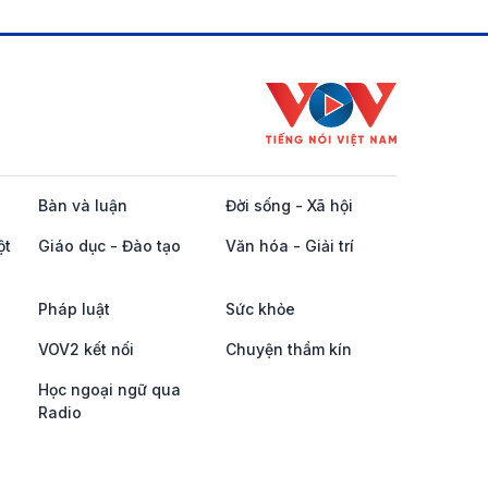
Bàn và luận
Đời sống - Xã hội
ột
Giáo dục - Đào tạo
Văn hóa - Giải trí
Pháp luật
Sức khỏe
VOV2 kết nối
Chuyện thầm kín
Học ngoại ngữ qua
Radio