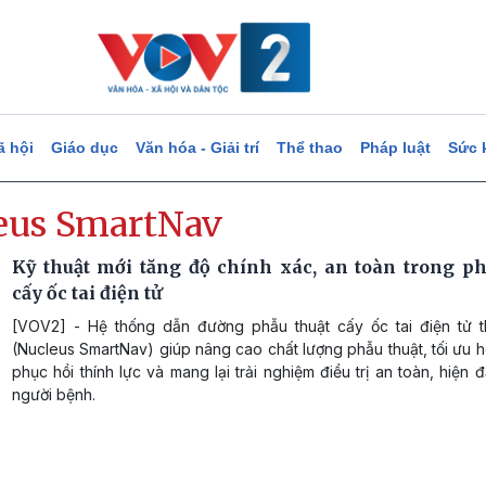
ã hội
Giáo dục
Văn hóa - Giải trí
Thể thao
Pháp luật
Sức 
eus SmartNav
Kỹ thuật mới tăng độ chính xác, an toàn trong ph
cấy ốc tai điện tử
[VOV2] - Hệ thống dẫn đường phẫu thuật cấy ốc tai điện tử 
(Nucleus SmartNav) giúp nâng cao chất lượng phẫu thuật, tối ưu 
phục hồi thính lực và mang lại trải nghiệm điều trị an toàn, hiện 
người bệnh.