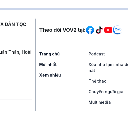
Mạng xã hội
VÀ DÂN TỘC
Theo dõi VOV2 tại:
uân Thân, Hoài
Trang chủ
Podcast
Mới nhất
Xóa nhà tạm, nhà d
nát
Xem nhiều
Thể thao
Chuyện người già
Multimedia