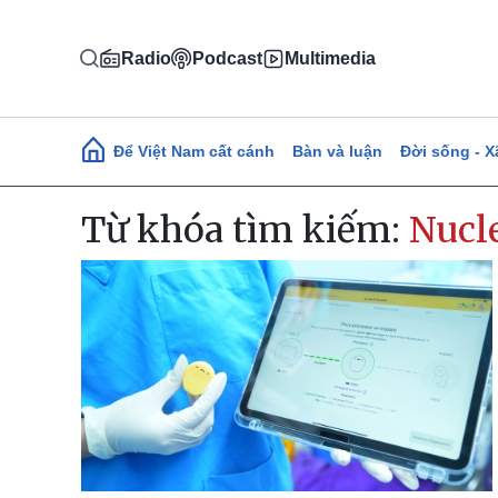
Nhảy đến nội dung
Radio
Podcast
Multimedia
Main navigation
Để Việt Nam cất cánh
Bàn và luận
Đời sống - X
Từ khóa tìm kiếm:
Nucl