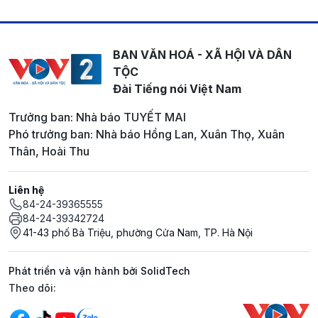
BAN VĂN HOÁ - XÃ HỘI VÀ DÂN
TỘC
Đài Tiếng nói Việt Nam
Trưởng ban: Nhà báo TUYẾT MAI
Phó trưởng ban: Nhà báo Hồng Lan, Xuân Thọ, Xuân
Thân, Hoài Thu
Liên hệ
84-24-39365555
84-24-39342724
41-43 phố Bà Triệu, phường Cửa Nam, TP. Hà Nội
Phát triển và vận hành bởi SolidTech
Mạng xã hội
Theo dõi: