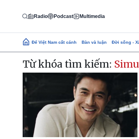
Nhảy đến nội dung
Radio
Podcast
Multimedia
Main navigation
Để Việt Nam cất cánh
Bàn và luận
Đời sống - X
Từ khóa tìm kiếm:
Simu