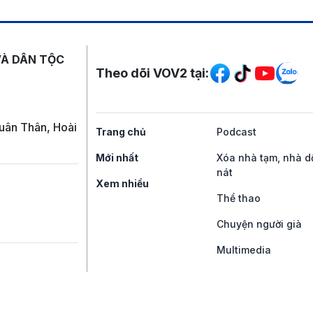
Mạng xã hội
VÀ DÂN TỘC
Theo dõi VOV2 tại:
uân Thân, Hoài
Trang chủ
Podcast
Mới nhất
Xóa nhà tạm, nhà d
nát
Xem nhiều
Thể thao
Chuyện người già
Multimedia