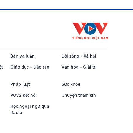
Bàn và luận
Đời sống - Xã hội
ột
Giáo dục - Đào tạo
Văn hóa - Giải trí
Pháp luật
Sức khỏe
VOV2 kết nối
Chuyện thầm kín
Học ngoại ngữ qua
Radio