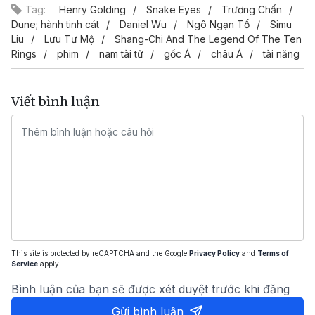
Tag:
Henry Golding
Snake Eyes
Trương Chấn
Dune; hành tinh cát
Daniel Wu
Ngô Ngạn Tổ
Simu
Liu
Lưu Tư Mộ
Shang-Chi And The Legend Of The Ten
Rings
phim
nam tài tử
gốc Á
châu Á
tài năng
Viết bình luận
This site is protected by reCAPTCHA and the Google
Privacy Policy
and
Terms of
Service
apply.
Bình luận của bạn sẽ được xét duyệt trước khi đăng
Gửi bình luận