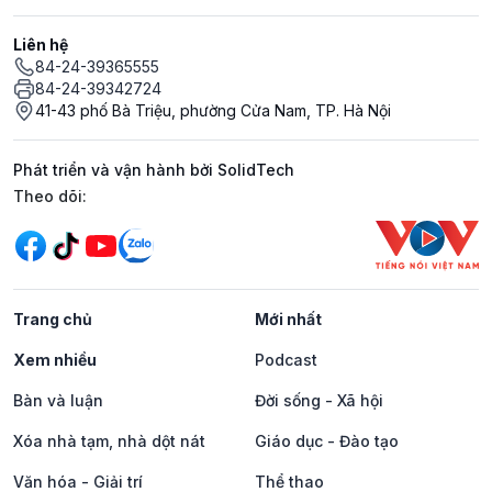
Liên hệ
84-24-39365555
84-24-39342724
41-43 phố Bà Triệu, phường Cửa Nam, TP. Hà Nội
Phát triển và vận hành bởi SolidTech
Mạng xã hội
Theo dõi:
Trang chủ
Mới nhất
Xem nhiều
Podcast
Bàn và luận
Đời sống - Xã hội
Xóa nhà tạm, nhà dột nát
Giáo dục - Đào tạo
Văn hóa - Giải trí
Thể thao