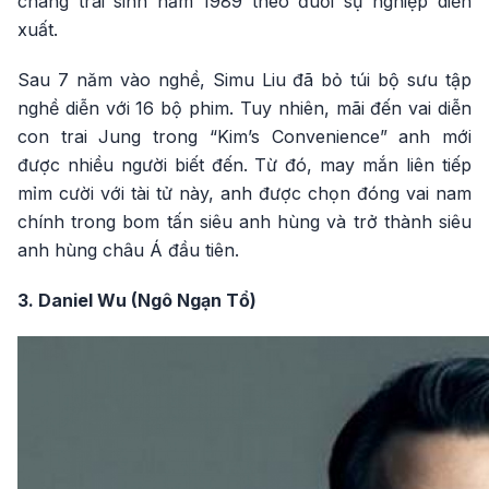
chàng trai sinh năm 1989 theo đuổi sự nghiệp diễn
xuất.
Sau 7 năm vào nghề, Simu Liu đã bỏ túi bộ sưu tập
nghề diễn với 16 bộ phim. Tuy nhiên, mãi đến vai diễn
con trai Jung trong “Kim’s Convenience” anh mới
được nhiều người biết đến. Từ đó, may mắn liên tiếp
mỉm cười với tài tử này, anh được chọn đóng vai nam
chính trong bom tấn siêu anh hùng và trở thành siêu
anh hùng châu Á đầu tiên.
3. Daniel Wu (Ngô Ngạn Tổ)