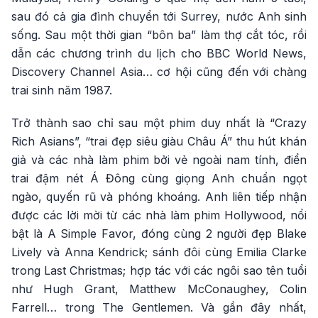
sau đó cả gia đình chuyển tới Surrey, nước Anh sinh
sống. Sau một thời gian “bôn ba” làm thợ cắt tóc, rồi
dẫn các chương trình du lịch cho BBC World News,
Discovery Channel Asia… cơ hội cũng đến với chàng
trai sinh năm 1987.
Trở thành sao chỉ sau một phim duy nhất là “Crazy
Rich Asians”, “trai đẹp siêu giàu Châu Á” thu hút khán
giả và các nhà làm phim bởi vẻ ngoài nam tính, điển
trai đậm nét Á Đông cùng giọng Anh chuẩn ngọt
ngào, quyến rũ và phóng khoáng. Anh liên tiếp nhận
được các lời mời từ các nhà làm phim Hollywood, nổi
bật là A Simple Favor, đóng cùng 2 người đẹp Blake
Lively và Anna Kendrick; sánh đôi cùng Emilia Clarke
trong Last Christmas; hợp tác với các ngôi sao tên tuổi
như Hugh Grant, Matthew McConaughey, Colin
Farrell… trong The Gentlemen. Và gần đây nhất,