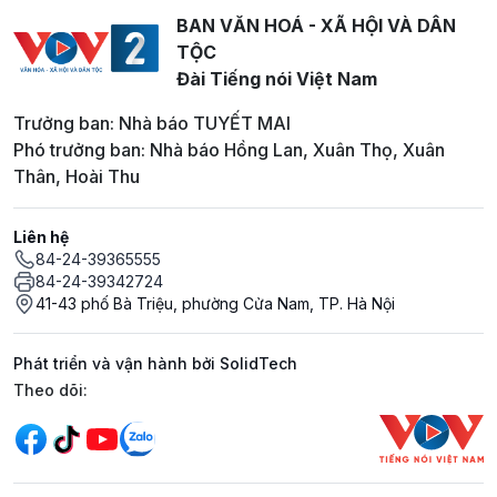
BAN VĂN HOÁ - XÃ HỘI VÀ DÂN
TỘC
Đài Tiếng nói Việt Nam
Trưởng ban: Nhà báo TUYẾT MAI
Phó trưởng ban: Nhà báo Hồng Lan, Xuân Thọ, Xuân
Thân, Hoài Thu
Liên hệ
84-24-39365555
84-24-39342724
41-43 phố Bà Triệu, phường Cửa Nam, TP. Hà Nội
Phát triển và vận hành bởi SolidTech
Mạng xã hội
Theo dõi: