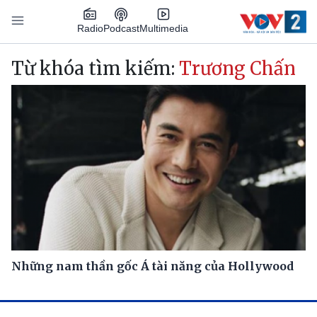
Nhảy đến nội dung
Podcast
Radio
Multimedia
Main navigation
Từ khóa tìm kiếm:
Trương Chấn
Những nam thần gốc Á tài năng của Hollywood