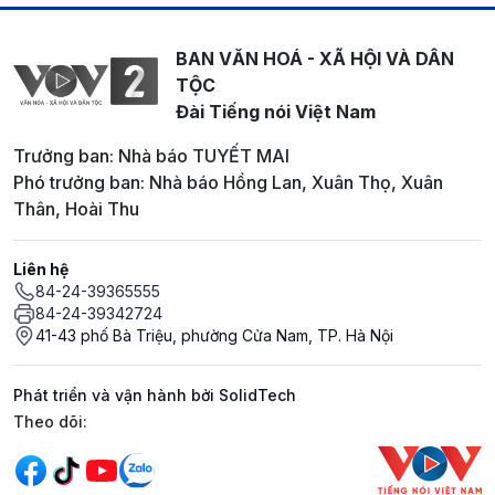
BAN VĂN HOÁ - XÃ HỘI VÀ DÂN
TỘC
Đài Tiếng nói Việt Nam
Trưởng ban: Nhà báo TUYẾT MAI
Phó trưởng ban: Nhà báo Hồng Lan, Xuân Thọ, Xuân
Thân, Hoài Thu
Liên hệ
84-24-39365555
84-24-39342724
41-43 phố Bà Triệu, phường Cửa Nam, TP. Hà Nội
Phát triển và vận hành bởi SolidTech
Mạng xã hội
Theo dõi: