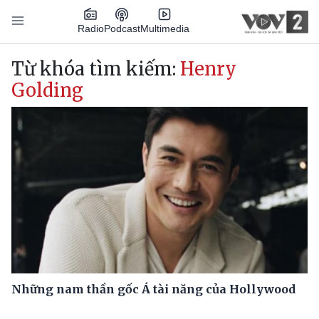
Nhảy đến nội dung
Podcast
Radio
Multimedia
Main navigation
Từ khóa tìm kiếm:
Henry
Golding
Những nam thần gốc Á tài năng của Hollywood