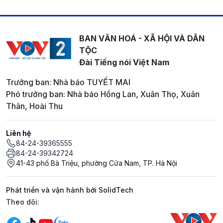
BAN VĂN HOÁ - XÃ HỘI VÀ DÂN
TỘC
Đài Tiếng nói Việt Nam
Trưởng ban: Nhà báo TUYẾT MAI
Phó trưởng ban: Nhà báo Hồng Lan, Xuân Thọ, Xuân
Thân, Hoài Thu
Liên hệ
84-24-39365555
84-24-39342724
41-43 phố Bà Triệu, phường Cửa Nam, TP. Hà Nội
Phát triển và vận hành bởi SolidTech
Mạng xã hội
Theo dõi: