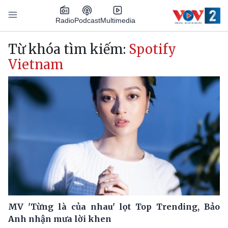
Nhảy đến nội dung
Podcast
Radio
Multimedia
Main navigation
Từ khóa tìm kiếm:
Spotify
Vietnam
MV 'Từng là của nhau' lọt Top Trending, Bảo
Anh nhận mưa lời khen