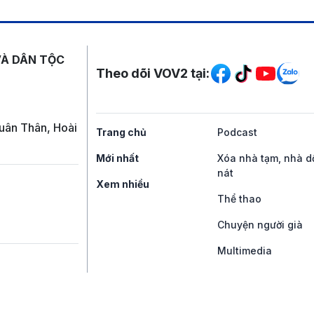
Mạng xã hội
VÀ DÂN TỘC
Theo dõi VOV2 tại:
uân Thân, Hoài
Trang chủ
Podcast
Mới nhất
Xóa nhà tạm, nhà d
nát
Xem nhiều
Thể thao
Chuyện người già
Multimedia