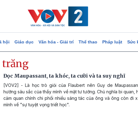
ã hội
Giáo dục
Văn hóa - Giải trí
Thể thao
Pháp luật
Sức 
 trăng
Đọc Maupassant, ta khóc, ta cười và ta suy nghĩ
[VOV2] - Là học trò giỏi của Flaubert nên Guy de Maupassan
hưởng sâu sắc của thầy mình về mặt tư tưởng. Chủ nghĩa bi quan, h
cảm quan chính chi phối nhiều sáng tác của ông và ông còn đi x
mình về "sự tuyệt vọng triết học".