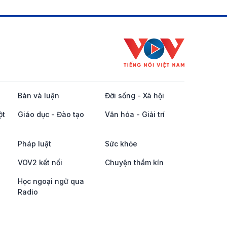
Bàn và luận
Đời sống - Xã hội
ột
Giáo dục - Đào tạo
Văn hóa - Giải trí
Pháp luật
Sức khỏe
VOV2 kết nối
Chuyện thầm kín
Học ngoại ngữ qua
Radio