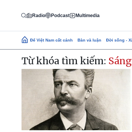
Nhảy đến nội dung
Radio
Podcast
Multimedia
Main navigation
Để Việt Nam cất cánh
Bàn và luận
Đời sống - X
Từ khóa tìm kiếm:
Sáng