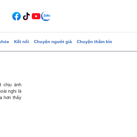
khỏe
Kết nối
Chuyện người già
Chuyện thầm kín
t chịu ảnh
oài nghi là
a hơn thầy