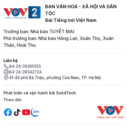
BAN VĂN HOÁ - XÃ HỘI VÀ DÂN
TỘC
Đài Tiếng nói Việt Nam
Trưởng ban: Nhà báo TUYẾT MAI
Phó trưởng ban: Nhà báo Hồng Lan, Xuân Thọ, Xuân
Thân, Hoài Thu
Liên hệ
84-24-39365555
84-24-39342724
41-43 phố Bà Triệu, phường Cửa Nam, TP. Hà Nội
Phát triển và vận hành bởi SolidTech
Mạng xã hội
Theo dõi: