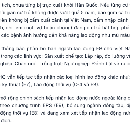
tích, chưa từng bị trục xuất khỏi Hàn Quốc. Nếu từng cư 
thời gian cư trú không được vượt quá 5 năm, bao gồm cả t
viên không bị cấm xuất cảnh tại Việt Nam, cấm nhập cản
h, chị, em ruột, vợ hoặc chồng) đang cư trú bất hợp ph
các bệnh ảnh hưởng đến khả năng lao động như mù màu, r
thông báo phân bổ hạn ngạch lao động E9 cho Việt Nam
trong các lĩnh vực: Sản xuất chế tạo: Lắp ráp, đo lường v
ghiệp: Chăn nuôi, trồng trọt; Ngư nghiệp: Đánh bắt và nuôi
Q vẫn tiếp tục tiếp nhận các loại hình lao động khác như
 kỹ thuật (E7), Lao động thời vụ (C-4 và E8).
mở rộng chính sách tiếp nhận lao động nước ngoài: tăng c
theo chương trình EPS (E9), bổ sung ngành đóng tàu, d
 động thời vụ (E8) và đang xem xét tiếp nhận lao động nư
điện...