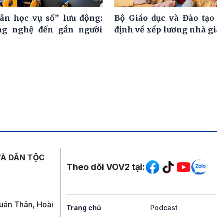
ân học vụ số” lưu động:
Bộ Giáo dục và Đào tạo
ng nghệ đến gần người
định về xếp lương nhà g
Mạng xã hội
VÀ DÂN TỘC
Theo dõi VOV2 tại:
uân Thân, Hoài
Trang chủ
Podcast