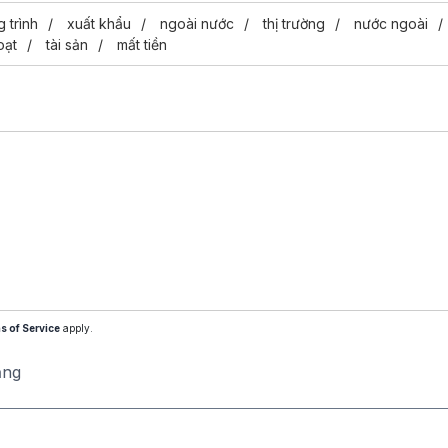
 trình
xuất khẩu
ngoài nước
thị trường
nước ngoài
ạt
tài sản
mất tiền
s of Service
apply.
ăng