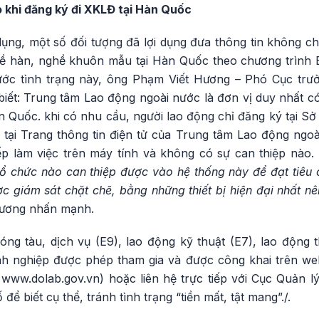
o khi đăng ký đi XKLĐ tại Hàn Quốc
dụng, một số đối tượng đã lợi dụng đưa thông tin không c
ề hàn, nghề khuôn mẫu tại Hàn Quốc theo chương trình 
Trước tình trạng này, ông Phạm Viết Hương – Phó Cục tr
biết: Trung tâm Lao động ngoài nước là đơn vị duy nhất c
n Quốc. khi có nhu cầu, người lao động chỉ đăng ký tại Sở
tại Trang thông tin điện tử của Trung tâm Lao động ngoài
iếp làm việc trên máy tính và không có sự can thiệp nào.
ổ chức nào can thiệp được vào hệ thống này để đạt tiê
ược giám sát chặt chẽ, bằng những thiết bị hiện đại nhất n
ương nhấn mạnh.
óng tàu, dịch vụ (E9), lao động kỹ thuật (E7), lao động 
nh nghiệp được phép tham gia và được công khai trên we
 www.dolab.gov.vn) hoặc liên hệ trực tiếp với Cục Quản l
để biết cụ thể, tránh tình trạng “tiền mất, tật mang”./.