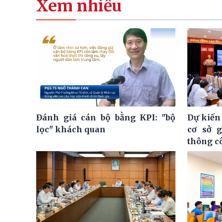
Xem nhiều
Đánh giá cán bộ bằng KPI: "bộ
Dự kiến
lọc" khách quan
cơ sở 
thông c