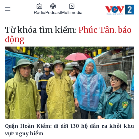
Nhảy đến nội dung
Podcast
Radio
Multimedia
Main navigation
Từ khóa tìm kiếm:
Phúc Tân. báo
động
Quận Hoàn Kiếm: di dời 130 hộ dân ra khỏi khu
vực nguy hiểm