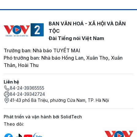
BAN VĂN HOÁ - XÃ HỘI VÀ DÂN
TỘC
Đài Tiếng nói Việt Nam
Trưởng ban: Nhà báo TUYẾT MAI
Phó trưởng ban: Nhà báo Hồng Lan, Xuân Thọ, Xuân
Thân, Hoài Thu
Liên hệ
84-24-39365555
84-24-39342724
41-43 phố Bà Triệu, phường Cửa Nam, TP. Hà Nội
Phát triển và vận hành bởi SolidTech
Mạng xã hội
Theo dõi: