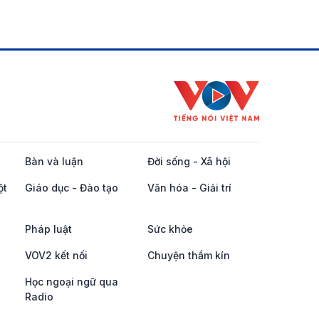
Bàn và luận
Đời sống - Xã hội
ột
Giáo dục - Đào tạo
Văn hóa - Giải trí
Pháp luật
Sức khỏe
VOV2 kết nối
Chuyện thầm kín
Học ngoại ngữ qua
Radio