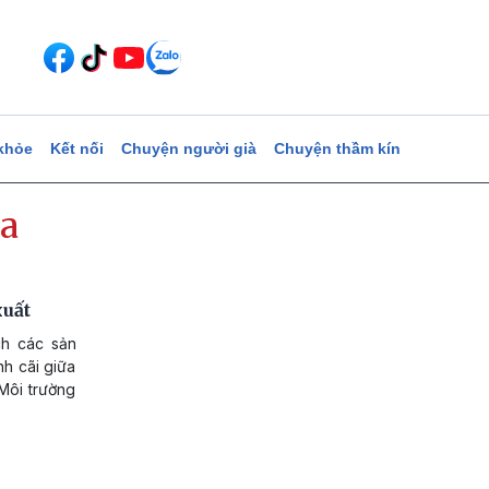
khỏe
Kết nối
Chuyện người già
Chuyện thầm kín
a
xuất
ch các sản
h cãi giữa
Môi trường