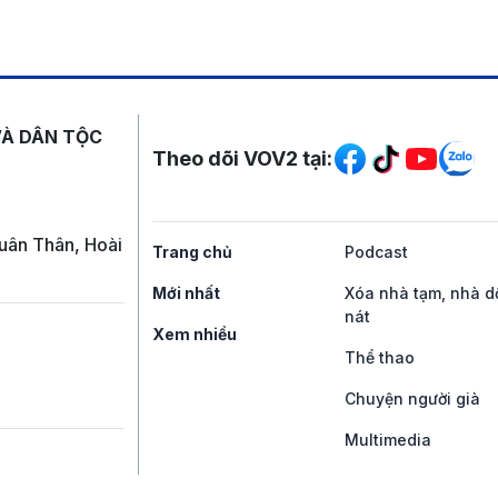
Mạng xã hội
VÀ DÂN TỘC
Theo dõi VOV2 tại:
uân Thân, Hoài
Trang chủ
Podcast
Mới nhất
Xóa nhà tạm, nhà d
nát
Xem nhiều
Thể thao
Chuyện người già
Multimedia