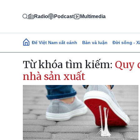
Nhảy đến nội dung
Radio
Podcast
Multimedia
Main navigation
Để Việt Nam cất cánh
Bàn và luận
Đời sống - X
Từ khóa tìm kiếm:
Quy 
nhà sản xuất