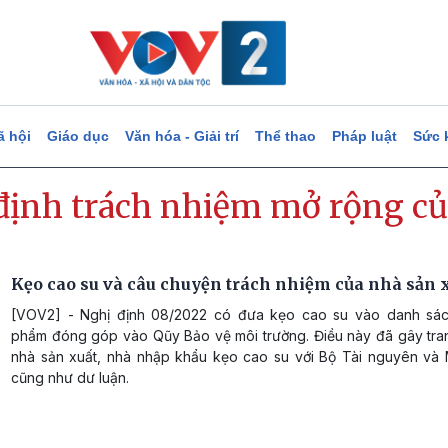
ã hội
Giáo dục
Văn hóa - Giải trí
Thể thao
Pháp luật
Sức 
định trách nhiệm mở rộng củ
Kẹo cao su và câu chuyện trách nhiệm của nhà sản 
[VOV2] - Nghị định 08/2022 có đưa kẹo cao su vào danh sá
phẩm đóng góp vào Qũy Bảo vệ môi trường. Điều này đã gây tran
nhà sản xuất, nhà nhập khẩu kẹo cao su với Bộ Tài nguyên và 
cũng như dư luận.